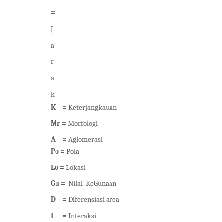
= 
J
a
r
a
k
K
= 
Keterjangkauan
Mr = 
Morfologi
A
= 
Aglomerasi
Po = 
Pola
Lo = 
Lokasi
Gu =  
Nilai  KeGunaan 
D
= 
Diferensiasi area 
I
= 
Interaksi