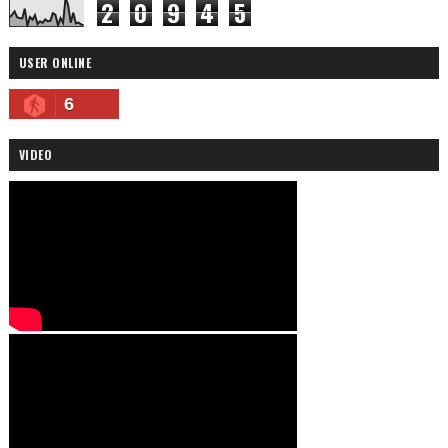
2
0
9
4
5
USER ONLINE
6
VIDEO