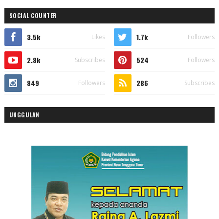
SOCIAL COUNTER
3.5k
1.7k
Likes
Followers
2.8k
524
Subscribes
Followers
849
286
Followers
Subscribes
UNGGULAN